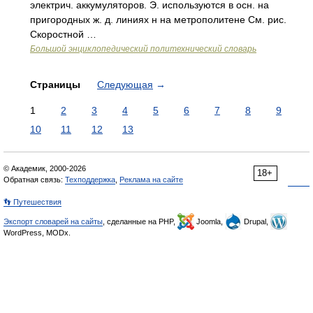
электрич. аккумуляторов. Э. используются в осн. на
пригородных ж. д. линиях н на метрополитене См. рис.
Скоростной …
Большой энциклопедический политехнический словарь
Страницы
Следующая
→
1
2
3
4
5
6
7
8
9
10
11
12
13
© Академик, 2000-2026
18+
Обратная связь:
Техподдержка
,
Реклама на сайте
👣 Путешествия
Экспорт словарей на сайты
, сделанные на PHP,
Joomla,
Drupal,
WordPress, MODx.