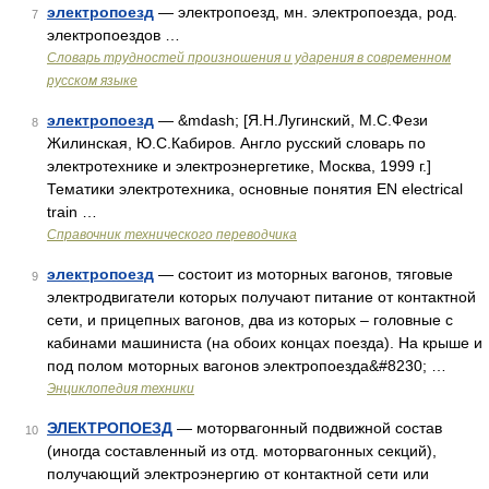
электропоезд
— электропоезд, мн. электропоезда, род.
7
электропоездов …
Словарь трудностей произношения и ударения в современном
русском языке
электропоезд
— &mdash; [Я.Н.Лугинский, М.С.Фези
8
Жилинская, Ю.С.Кабиров. Англо русский словарь по
электротехнике и электроэнергетике, Москва, 1999 г.]
Тематики электротехника, основные понятия EN electrical
train …
Справочник технического переводчика
электропоезд
— состоит из моторных вагонов, тяговые
9
электродвигатели которых получают питание от контактной
сети, и прицепных вагонов, два из которых – головные с
кабинами машиниста (на обоих концах поезда). На крыше и
под полом моторных вагонов электропоезда&#8230; …
Энциклопедия техники
ЭЛЕКТРОПОЕЗД
— моторвагонный подвижной состав
10
(иногда составленный из отд. моторвагонных секций),
получающий электроэнергию от контактной сети или