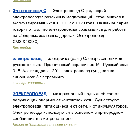
Википедия
Электропоезд С
— Электропоезд С ряд серий
4
электропоездов различных модификаций, строившихся и
эксплуатировавшихся в СССР с 1929 года. Название серии
говорит о том, что электропоезда создавались для работы
на Северных железных дорогах. Электропоезд
СМ3,&#8230; …
Википедия
электропоезд
— электричка (разг.) Словарь синонимов
5
русского языка. Практический справочник. М.: Русский язык.
З. Е. Александрова. 2011. электропоезд сущ., кол во
синонимов: 3 • перемычка …
Словарь синонимов
ЭЛЕКТРОПОЕЗД
— моторвагонный подвижной состав,
6
получающий энергию от контактной сети. Существуют
электропоезда, питающиеся и от сети, и от аккумуляторов.
Электропоезда используются в основном в пригородном
сообщении и в метрополитене …
Большой Энциклопедический словарь